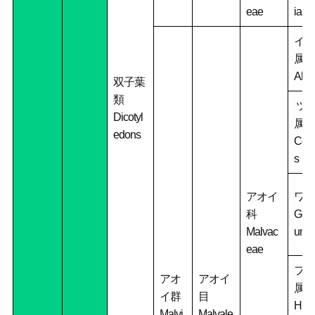
eae
ia
イチ
属
Abut
双子葉
類
ツ
Dicotyl
属
edons
Corc
s
アオイ
ワタ
科
Goss
Malvac
um
eae
フヨ
アオ
アオイ
属
イ群
目
Hibi
Malvi
Malvale