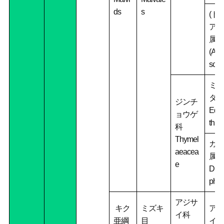
ds
s
(ト
アオ
属)
(Ab
schu
ミツ
タ属
ジンチ
Edg
ョウゲ
thia
科
Thymel
ガン
aeacea
属
e
Dipl
pha
アジサ
キク
ミズキ
アジ
イ科
亜綱
目
イ属