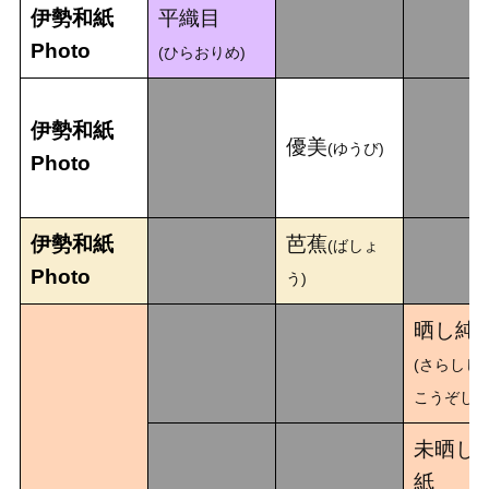
伊勢和紙
平織目
Photo
(ひらおりめ)
伊勢和紙
優美
(ゆうび)
Photo
伊勢和紙
芭蕉
(ばしょ
Photo
う)
晒し純
(さらしじ
こうぞし)
未晒し
紙