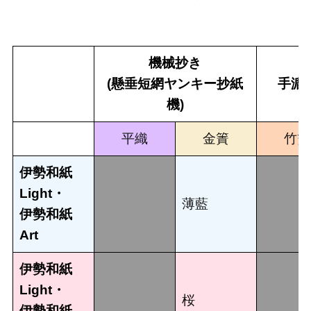
機械抄き
(懸垂短網ヤンキー抄紙
手漉
機)
平織
金簀
竹簀
伊勢和紙
Light・
薄藍
伊勢和紙
Art
伊勢和紙
Light・
桜
伊勢和紙