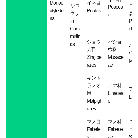
Monoc
イネ目
ツユ
マ
Poacea
otyledo
Poales
クサ
属
e
ns
群
Phyl
Com
chys
melini
ショウ
バショ
ds
バシ
ガ目
ウ科
ウ属
Zingibe
Musace
Mus
rales
ae
キント
ラノオ
アマ科
アマ
目
Linacea
Lin
Malpigh
e
iales
マメ目
マメ科
エ
Fabale
Fabace
ュ属
s
ae
Sop