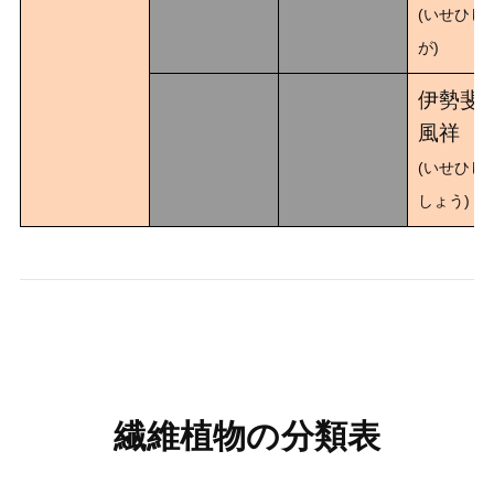
(いせひし
が)
伊勢斐
風祥
(いせひし
しょう)
繊維植物の分類表