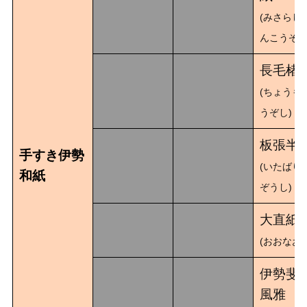
(みさらし
んこうぞし
長毛楮
(ちょうも
うぞし)
板張半
手すき伊勢
(いたばり
和紙
ぞうし)
大直紙
(おおなおし
伊勢斐
風雅