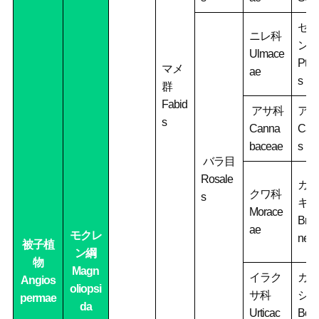
セイ
ニレ科
ン属
Ulmace
Ptero
マメ
ae
s
群
Fabid
アサ科
アサ
s
Canna
Can
baceae
s
バラ目
Rosale
カジ
クワ科
s
キ属
Morace
Brou
ae
モクレ
netia
被子植
ン綱
物
Magn
イラク
カラ
Angios
oliopsi
サ科
シ属
permae
da
Urticac
Boe