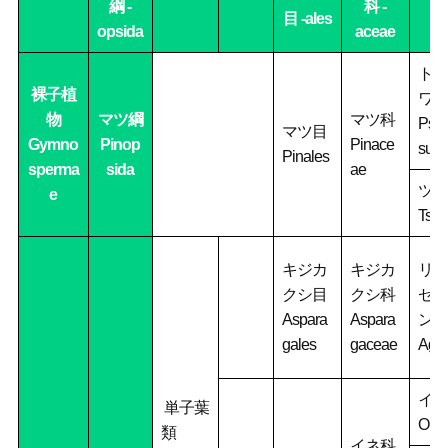
綱 -
科 -
目 -ales
opsida
aceae
トガ
裸子植
ワラ
物
マツ綱
マツ科
Pseu
マツ目
Gymno
Pinop
Pinace
sug
Pinales
sperma
sida
ae
ツガ
e
Tsu
キジカ
キジカ
リュ
クシ目
クシ科
ゼツ
Aspara
Aspara
ン属
gales
gaceae
Aga
イネ
単子葉
Oryz
類
イネ科