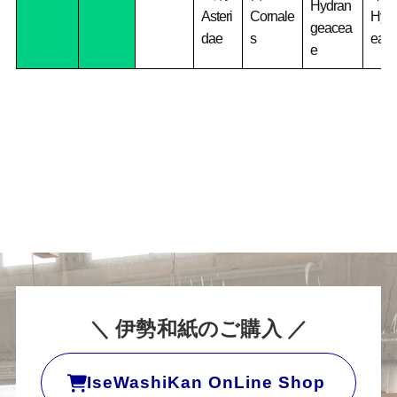
Hydran
Asteri
Cornale
Hyd
geacea
dae
s
ea
e
＼ 伊勢和紙のご購入 ／
IseWashiKan OnLine Shop