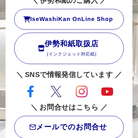
＼ 伊勢和紙のご購入 ／
IseWashiKan OnLine Shop
伊勢和紙取扱店
(インクジェット対応紙)
＼ SNSで情報発信しています ／
＼ お問合せはこちら ／
メールでのお問合せ