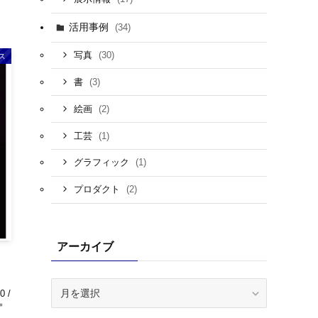
活用事例
(34)
(30)
写真
ス
(3)
書
(2)
絵画
(1)
工芸
(1)
グラフィック
(2)
プロダクト
アーカイブ
ア
0 /
ー
〒
カ