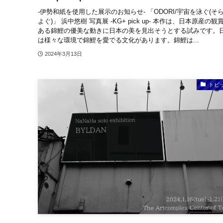
-伊勢和紙を使用した展示のお知らせ- 「ODORI/宇宙を泳ぐ(そ
よぐ)」 浜中悠樹 写真展 -KG+ pick up- 本作は、日本原産の観
ある錦鯉の優美な動きに日本の美を見出そうとする試みです。
は様々な環境で錦鯉を愛でる文化があります。錦鯉は...
2024年3月13日
トピ