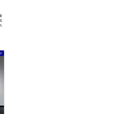
藤
紙
め
ス