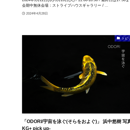
会期中無休会場：ストライプハウスギャラリー / ...
2024年4月28日
トピ
「ODORI/宇宙を泳ぐ(そらをおよぐ)」 浜中悠樹 写真
KG+ pick up-