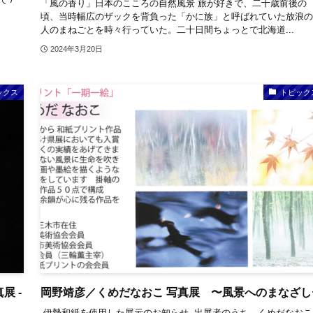
「風の香り」日本のこころの自然風景 旅が好きで、二十歳前後の
頃、当時幅広のザックを背負った「かに族」と呼ばれていた放浪の
人のまねごとを時々行っていた。二十日間ちょっとで北海道...
2024年3月20日
ックス
トピック
展 -
岡野靖彦／くめだなおこ 写真展 〜風景へのまなざし
-伊勢和紙を使用した展示のお知らせ- 出展者のうち、くめだなおこ