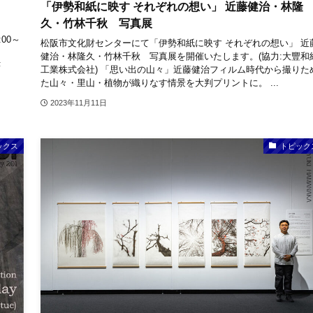
「伊勢和紙に映す それぞれの想い」 近藤健治・林隆
久・竹林千秋 写真展
:00～
松阪市文化財センターにて「伊勢和紙に映す それぞれの想い」 近
健治・林隆久・竹林千秋 写真展を開催いたします。(協力:大豐和
F
工業株式会社) 「思い出の山々」近藤健治フィルム時代から撮りた
た山々・里山・植物が織りなす情景を大判プリントに。 ...
2023年11月11日
ックス
トピック