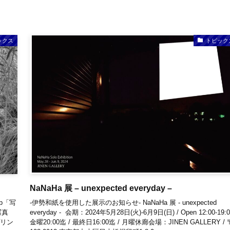
ックス
トピック
NaNaHa 展 – unexpected everyday –
p「写
-伊勢和紙を使用した展示のお知らせ- NaNaHa 展 - unexpected
写真
everyday - 会期：2024年5月28日(火)-6月9日(日) / Open 12:00-19:0
プリン
金曜20:00迄 / 最終日16:00迄 / 月曜休廊会場：JINEN GALLERY / 