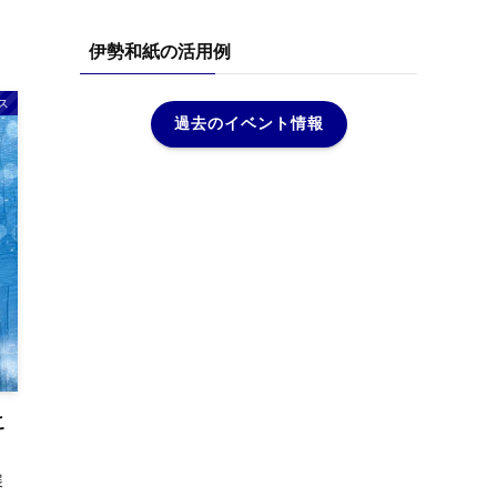
イ
ブ
伊勢和紙の活用例
ス
過去のイベント情報
こ
展