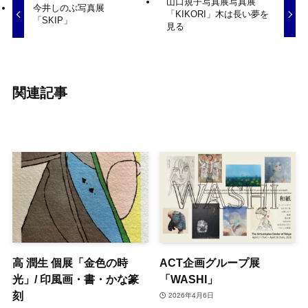
山口規子写真展写真展
今井しのぶ写真展
「KIKORI」木は長い夢を
「SKIP」
見る
関連記事
高 潤生 個展「金色の時
ACT企画グループ展
光」/ 印風画・書・かな篆
「WASHI」
刻
2026年4月6日