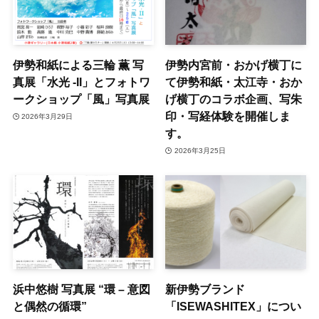
伊勢和紙による三輪 薫 写
伊勢内宮前・おかげ横丁に
真展「水光 -II」とフォトワ
て伊勢和紙・太江寺・おか
ークショップ「風」写真展
げ横丁のコラボ企画、写朱
印・写経体験を開催しま
2026年3月29日
す。
2026年3月25日
浜中悠樹 写真展 “環 – 意図
新伊勢ブランド
と偶然の循環”
「ISEWASHITEX」につい