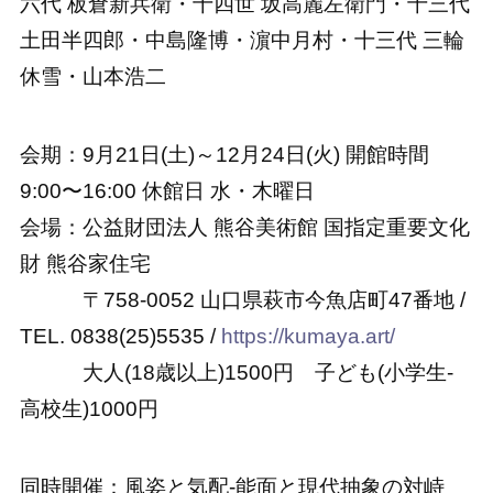
六代 板倉新兵衛・十四世 坂高麗左衛門・十三代
土田半四郎・中島隆博・濵中月村・十三代 三輪
休雪・山本浩二
会期：9月21日(土)～12月24日(火) 開館時間
9:00〜16:00 休館日 水・木曜日
会場：公益財団法人 熊谷美術館 国指定重要文化
財 熊谷家住宅
〒758-0052 山口県萩市今魚店町47番地 /
TEL. 0838(25)5535 /
https://kumaya.art/
大人(18歳以上)1500円 子ども(小学生-
高校生)1000円
同時開催：風姿と気配-能面と現代抽象の対峙