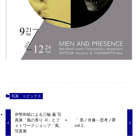
写真
トピックス
伊勢和紙による三輪 薫 写
真展「風の香り -II」とフ
「 黒ノ肖像～思考ノ夢
ォトワークショップ「風」
vol.2」
写真展