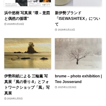
浜中悠樹 写真展 “環 – 意図
新伊勢ブランド
と偶然の循環”
「ISEWASHITEX」につい
て
2026年3月19日
2026年3月13日
伊勢和紙による 三輪薫 写
brume – photo exhibition |
真展「風の香り-II」とフォ
Teo Josserand
トワークショップ「風」写
2025年12月26日
真展
2026年1月5日