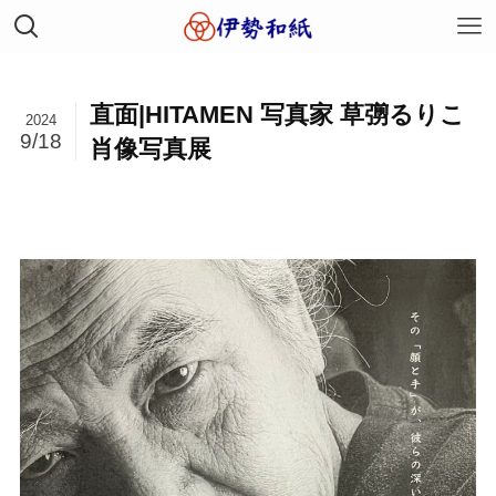
直面|HITAMEN 写真家 草彅るりこ
2024
9/18
肖像写真展