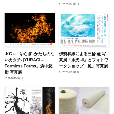
2026年4月1日
-KG+-「ゆらぎ -かたちのな
伊勢和紙による三輪 薫 写
いカタチ- |YURAGI –
真展「水光 -II」とフォトワ
Formless Forms」浜中悠
ークショップ「風」写真展
樹 写真展
2026年3月29日
2026年4月1日