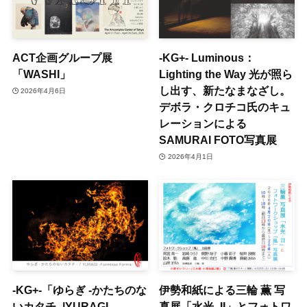
ACT企画グループ展
-KG+- Luminous：
「WASHI」
Lighting the Way 光が照ら
し出す、新たなまなざし。
2026年4月6日
デボラ・クロチコ氏のキュ
レーションによる
SAMURAI FOTO写真展
2026年4月1日
-KG+-「ゆらぎ -かたちのな
伊勢和紙による三輪 薫 写
いカタチ- |YURAGI –
真展「水光 -II」とフォトワ